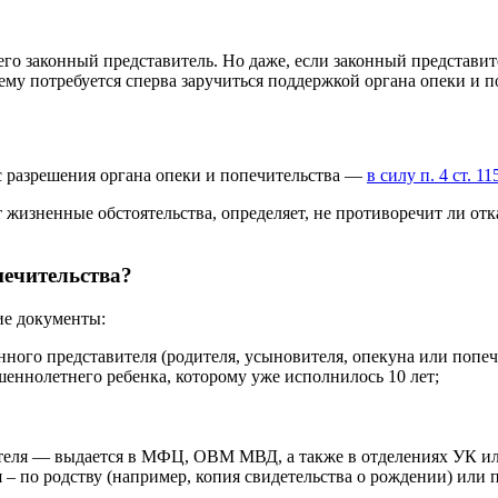
 его законный представитель. Но даже, если законный представи
 ему потребуется сперва заручиться поддержкой органа опеки и п
 с разрешения органа опеки и попечительства —
в силу п. 4 ст. 1
 жизненные обстоятельства, определяет, не противоречит ли отк
печительства?
ие документы:
онного представителя (родителя, усыновителя, опекуна или попеч
ршеннолетнего ребенка, которому уже исполнилось 10 лет;
ателя — выдается в МФЦ, ОВМ МВД, а также в отделениях УК и
 по родству (например, копия свидетельства о рождении) или п