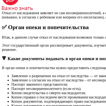
Отказ от наследования заявляет не сам несовершеннолетний, а
(неважно, в согласии с ребенком или вопреки его несогласию),
✅ Орган опеки и попечительства
Итак, в данном случае отказ от наследования возможен только
Этот государственный орган рассматривает документы, изучает
решение.
🔻 Какие документы подавать в орган опеки и по
В орган опеки и попечительства нужно предоставить следующ
Заявление о разрешении на отказ от наследства — от зак
Заявление о согласии на отказ от наследства – от несове
Паспорт законного представителя;
Паспорт несовершеннолетнего (если есть);
Копия свидетельства о смерти наследодателя;
Копия справки о последнем месте проживания наследод
Копии документов, подтверждающих право наследования –
Копии документов о наследственном имуществе.