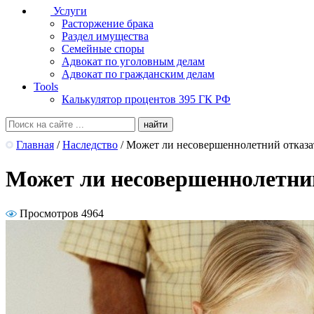
Услуги
Расторжение брака
Раздел имущества
Семейные споры
Адвокат по уголовным делам
Адвокат по гражданским делам
Tools
Калькулятор процентов 395 ГК РФ
Главная
/
Наследство
/
Может ли несовершеннолетний отказат
Может ли несовершеннолетний
Просмотров 4964