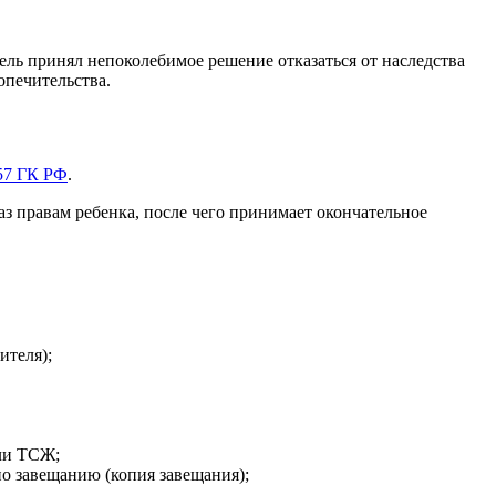
тель принял непоколебимое решение отказаться от наследства
опечительства.
157 ГК РФ
.
аз правам ребенка, после чего принимает окончательное
ителя);
ли ТСЖ;
о завещанию (копия завещания);