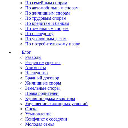
По семейным спорам
По автомобильным спорам
По жилищным спорам
По трудовым спорам
По кредитам и банкам
По земельным спорам
По наследству
По уголовным делам
По потребительскому праву
Блог
Разводы
Раздел имущества
Алименты
Наследство
Брачный договор
Жилищные споры
Земельные споры
Права родителей
Купля-продажа квартиры
Улучшение жилищных условий
Опека
Усыновление
Конфликт с соседями
Молодая семья