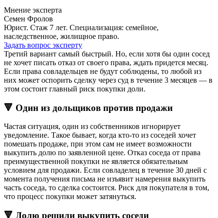
Мнение эксперта
Семен Фролов
Юрист. Стаж 7 лет. Специализация: семейное,
наследственное, жилищное право.
Задать вопрос эксперту
Третий вариант самый быстрый. Но, если хотя бы один сосед
не хочет писать отказ от своего права, ждать придется месяц.
Если права совладельцев не будут соблюдены, то любой из
них может оспорить сделку через суд в течение 3 месяцев — в
этом состоит главный риск покупки доли.
🔻 Один из дольщиков против продажи
Частая ситуация, один из собственников игнорирует
уведомление. Такое бывает, когда кто-то из соседей хочет
помешать продаже, при этом сам не имеет возможности
выкупить долю по заявленной цене. Отказ соседа от права
преимущественной покупки не является обязательным
условием для продажи. Если совладелец в течение 30 дней с
момента получения письма не изъявит намерения выкупить
часть соседа, то сделка состоится. Риск для покупателя в том,
что процесс покупки может затянуться.
🔻 Долю решили выкупить соседи