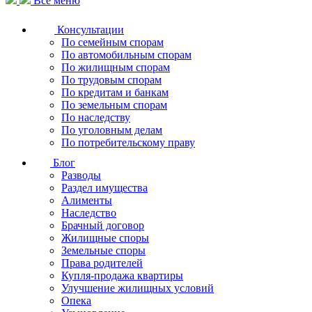
Все меню
Консультации
По семейным спорам
По автомобильным спорам
По жилищным спорам
По трудовым спорам
По кредитам и банкам
По земельным спорам
По наследству
По уголовным делам
По потребительскому праву
Блог
Разводы
Раздел имущества
Алименты
Наследство
Брачный договор
Жилищные споры
Земельные споры
Права родителей
Купля-продажа квартиры
Улучшение жилищных условий
Опека