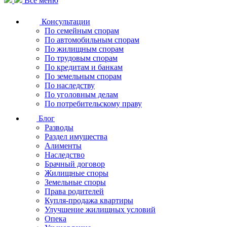
Все меню
Консультации
По семейным спорам
По автомобильным спорам
По жилищным спорам
По трудовым спорам
По кредитам и банкам
По земельным спорам
По наследству
По уголовным делам
По потребительскому праву
Блог
Разводы
Раздел имущества
Алименты
Наследство
Брачный договор
Жилищные споры
Земельные споры
Права родителей
Купля-продажа квартиры
Улучшение жилищных условий
Опека