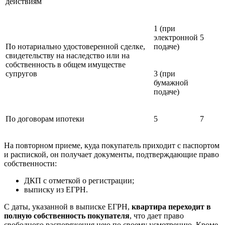
действиям
1 (при
электронной
5
По нотариально удостоверенной сделке,
подаче)
свидетельству на наследство или на
собственность в общем имуществе
супругов
3 (при
бумажной
подаче)
По договорам ипотеки
5
7
На повторном приеме, куда покупатель приходит с паспортом
и распиской, он получает документы, подтверждающие право
собственности:
ДКП с отметкой о регистрации;
выписку из ЕГРН.
С даты, указанной в выписке ЕГРН,
квартира переходит в
полную собственность покупателя
, что дает право
свободного распоряжения нею по своему усмотрению. Кроме