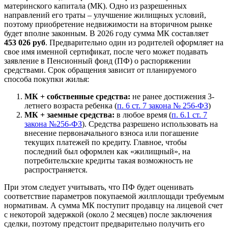
материнского капитала (МК). Одно из разрешенных
направлений его траты – улучшение жилищных условий,
поэтому приобретение недвижимости на вторичном рынке
будет вполне законным. В 2026 году сумма МК составляет
453 026 руб
. Предварительно один из родителей оформляет на
свое имя именной сертификат, после чего может подавать
заявление в Пенсионный фонд (ПФ) о распоряжении
средствами. Срок обращения зависит от планируемого
способа покупки жилья:
МК + собственные средства:
не ранее достижения 3-
летнего возраста ребенка (
п. 6 ст. 7 закона № 256-ФЗ
)
МК + заемные средства:
в любое время (
п. 6.1 ст. 7
закона №256-ФЗ
). Средства разрешено использовать на
внесение первоначального взноса или погашение
текущих платежей по кредиту. Главное, чтобы
последний был оформлен как «жилищный», на
потребительские кредиты такая возможность не
распространяется.
При этом следует учитывать, что ПФ будет оценивать
соответствие параметров покупаемой жилплощади требуемым
нормативам. А сумма МК поступит продавцу на лицевой счет
с некоторой задержкой (около 2 месяцев) после заключения
сделки, поэтому предстоит предварительно получить его