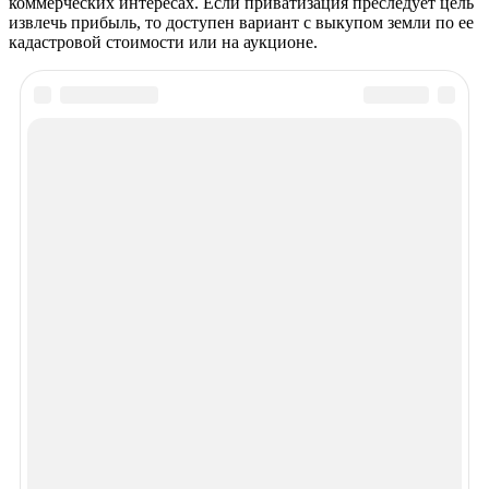
коммерческих интересах. Если приватизация преследует цель
извлечь прибыль, то доступен вариант с выкупом земли по ее
кадастровой стоимости или на аукционе.
Рекомендуем почитать
Просмотров 3152
Выписка из квартиры без присутствия