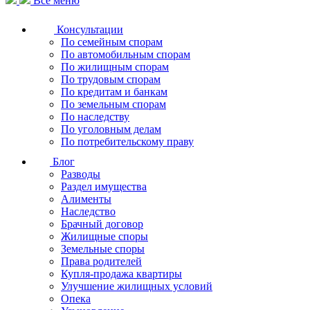
Все меню
Консультации
По семейным спорам
По автомобильным спорам
По жилищным спорам
По трудовым спорам
По кредитам и банкам
По земельным спорам
По наследству
По уголовным делам
По потребительскому праву
Блог
Разводы
Раздел имущества
Алименты
Наследство
Брачный договор
Жилищные споры
Земельные споры
Права родителей
Купля-продажа квартиры
Улучшение жилищных условий
Опека