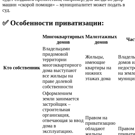
машин «скорой помощи» – муниципалитет может подать в
суд.
✅ Особенности приватизации:
Многоквартирных
Малоэтажных
Час
домов
домов
Владельцами
придомовой
Жильцы,
Владел
территории
имеющие
домов и
многоквартирного
Кто собственник
квартиры на
недостр
дома выступают
нижних
на земл
все жильцы на
этажах дома
муници
праве долевой
собственности
Оформлением
земли занимается
застройщик –
строительная
организация,
Правом на
отвечающая за ввод
приватизацию
дома в
обладают
Правом
эксплуатацию.
жильцы
приват