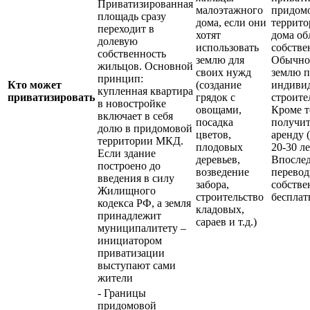
Приватизированная
малоэтажного
придом
площадь сразу
дома, если они
террито
переходит в
хотят
дома об
долевую
использовать
собстве
собственность
землю для
Обычно
жильцов. Основной
своих нужд
землю п
принцип:
Кто может
(создание
индиви
купленная квартира
приватизировать
грядок с
строите
в новостройке
овощами,
Кроме т
включает в себя
посадка
получит
долю в придомовой
цветов,
аренду 
территории МКД.
плодовых
20-30 ле
Если здание
деревьев,
Впослед
построено до
возведение
перевод
введения в силу
забора,
собстве
Жилищного
строительство
бесплат
кодекса РФ, а земля
кладовых,
принадлежит
сараев и т.д.)
муниципалитету –
инициатором
приватизации
выступают сами
жители
- Границы
придомовой