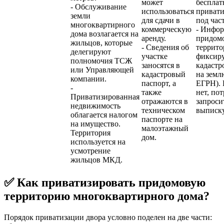
может
бесплат
- Обслуживание
использоваться
привати
земли
для сдачи в
под час
многоквартирного
коммерческую
- Инфор
дома возлагается на
аренду.
придом
жильцов, которые
- Сведения об
террито
делегируют
участке
фиксиру
полномочия ТСЖ
заносятся в
кадастр
или Управляющей
кадастровый
на земл
компании.
паспорт, а
ЕГРН). 
-
также
нет, пот
Приватизированная
отражаются в
запроси
недвижимость
техническом
выписку
облагается налогом
паспорте на
на имущество.
малоэтажный
Территория
дом.
используется на
усмотрение
жильцов МКД.
✅ Как приватизировать придомовую
территорию многоквартирного дома?
Порядок приватизации двора условно поделен на две части: