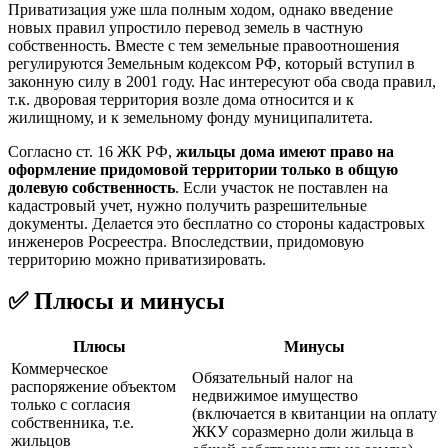
Приватизация уже шла полным ходом, однако введение
новых правил упростило перевод земель в частную
собственность. Вместе с тем земельные правоотношения
регулируются Земельным кодексом РФ, который вступил в
законную силу в 2001 году. Нас интересуют оба свода правил,
т.к. дворовая территория возле дома относится и к
жилищному, и к земельному фонду муниципалитета.
Согласно ст. 16 ЖК РФ,
жильцы дома имеют право на
оформление придомовой территории только в общую
долевую собственность
. Если участок не поставлен на
кадастровый учет, нужно получить разрешительные
документы. Делается это бесплатно со стороны кадастровых
инженеров Росреестра. Впоследствии, придомовую
территорию можно приватизировать.
✅ Плюсы и минусы
Плюсы
Минусы
Коммерческое
Обязательный налог на
распоряжение объектом
недвижимое имущество
только с согласия
(включается в квитанции на оплату
собственника, т.е.
ЖКУ соразмерно доли жильца в
жильцов