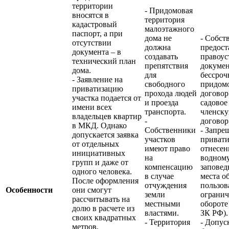
территории
- Придомовая
вносятся в
территория
кадастровый
малоэтажного
паспорт, а при
дома не
- Собст
отсутствии
должна
предост
документа – в
создавать
правоу
технический план
препятствия
докумен
дома.
для
бессроч
- Заявление на
свободного
придомо
приватизацию
прохода людей
договор
участка подается от
и проезда
садовое
имени всех
транспорта.
членску
владельцев квартир
-
договор
в МКД. Однако
Собственники
- Запре
допускается заявка
участков
привати
от отдельных
имеют право
отнесен
инициативных
на
водном
групп и даже от
компенсацию
заповед
одного человека.
в случае
места о
После оформления
отчуждения
пользов
Особенности
они смогут
земли
огранич
рассчитывать на
местными
обороте 
долю в расчете из
властями.
ЗК РФ).
своих квадратных
- Территория
- Допус
метров.