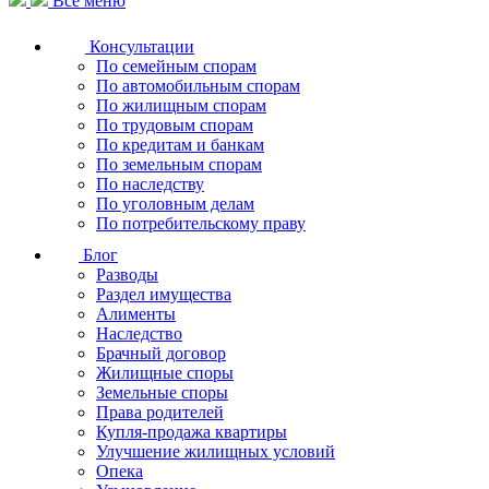
Все меню
Консультации
По семейным спорам
По автомобильным спорам
По жилищным спорам
По трудовым спорам
По кредитам и банкам
По земельным спорам
По наследству
По уголовным делам
По потребительскому праву
Блог
Разводы
Раздел имущества
Алименты
Наследство
Брачный договор
Жилищные споры
Земельные споры
Права родителей
Купля-продажа квартиры
Улучшение жилищных условий
Опека