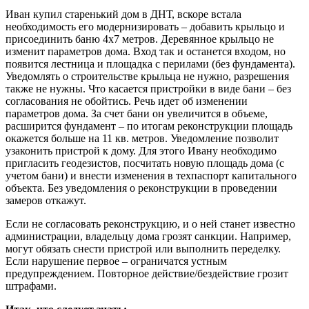
Иван купил старенький дом в ДНТ, вскоре встала
необходимость его модернизировать – добавить крыльцо и
присоединить баню 4х7 метров. Деревянное крыльцо не
изменит параметров дома. Вход так и останется входом, но
появится лестница и площадка с перилами (без фундамента).
Уведомлять о строительстве крыльца не нужно, разрешения
также не нужны. Что касается пристройки в виде бани – без
согласования не обойтись. Речь идет об изменении
параметров дома. За счет бани он увеличится в объеме,
расширится фундамент – по итогам реконструкции площадь
окажется больше на 11 кв. метров. Уведомление позволит
узаконить пристрой к дому. Для этого Ивану необходимо
пригласить геодезистов, посчитать новую площадь дома (с
учетом бани) и внести изменения в техпаспорт капитального
объекта. Без уведомления о реконструкции в проведении
замеров откажут.
Если не согласовать реконструкцию, и о ней станет известно
администрации, владельцу дома грозят санкции. Например,
могут обязать снести пристрой или выполнить переделку.
Если нарушение первое – ограничатся устным
предупреждением. Повторное действие/бездействие грозит
штрафами.