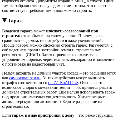
будущего объекта. Документы отдали в МФЦ, а спустя 9 дней
там же забрали ответное уведомление – о том, что проект
соответствует требованиям и дом можно строить.
🔻 Гараж
Владелец гаража может
избежать согласований при
строительстве
объекта на своем участке. Причем, если
сравнивать с домом, не потребуется даже уведомлений.
Проще говоря, можно спокойно строить гараж. Разумеется, с
соблюдением правил застройки земли и строительных
регламентов (СНиП). Затем строение оформляется в
упрощенном порядке: через техплан, декларацию и заявление
о постановке на кадастровый учёт.
Нельзя заходить на дачный участок соседа – это расценивается
как
самозахват земли
. За такие действия могут выписать
штраф в соответствии со
ст. 7.1 КоАП РФ
. Очень часто
возникают споры о межевании земли — их придется решать
до начала строительных работ. Еще нельзя использовать гараж
под предпринимательскую деятельность. Хотите открыть
автомастерскую или автовинил? Берите разрешение на
строительство.
Если
гараж в виде пристройки к дому
– это реконструкция.