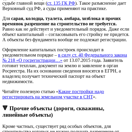
судьбе главной вещи (
ст. 135 ГК РФ
). Такое разъяснение дает
Верховный суд РФ, а суды применяют на практике.
Для
сарая, колодца, туалета, амбара, хозблока и прочих
времянок разрешение на строительство не требуется.
Равно как не действует и уведомительный порядок. Даже если
объект капитальный – согласовывать его стройку не придется.
А объекты без фундамента вообще не подлежат регистрации.
Оформление капитальных построек происходит в
уведомительном порядке –
в силу ст. 40 Федерального закона
№ 218 «О госрегистрации…»
от 13.07.2015 года. Заявитель
готовит техплан, документ на землю и заявление в орган
Росреестра. На их основании сведения вносятся в ЕГРН, а
владелец получает технический паспорт на объект
недвижимости.
Читайте полезную статью «
Какие постройки надо
регистрировать на земельном участке в СНТ
«.
🔻 Прочие объекты (дороги, скважины,
линейные объекты)
Кроме частных, существует ряд особых объектов, для
строительства которых не нужно получать разрешение от