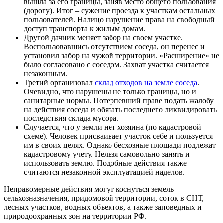
вышла за его границы, заняв место общего пользования
(дорогу). Итог – сужение проезда к участкам остальных
пользователей. Налицо нарушение права на свободный
доступ транспорта к жилым домам.
Другой дачник меняет забор на своем участке.
Воспользовавшись отсутствием соседа, он перенес и
установил забор на чужой территории. «Расширение» не
было согласовано с соседом. Захват участка считается
незаконным.
Третий организовал
склад отходов на земле соседа
.
Очевидно, что нарушены не только границы, но и
санитарные нормы. Потерпевший праве подать жалобу
на действия соседа и обязать последнего ликвидировать
последствия склада мусора.
Случается, что у земли нет хозяина (по кадастровой
схеме). Человек присваивает участок себе и пользуется
им в своих целях. Однако бесхозные площади подлежат
кадастровому учету. Нельзя самовольно занять и
использовать землю. Подобные действия также
считаются незаконной эксплуатацией наделов.
Неправомерные действия могут коснуться земель
сельхозназначения, придомовой территории, соток в СНТ,
лесных участков, водных объектов, а также заповедных и
природоохранных зон на территории РФ.