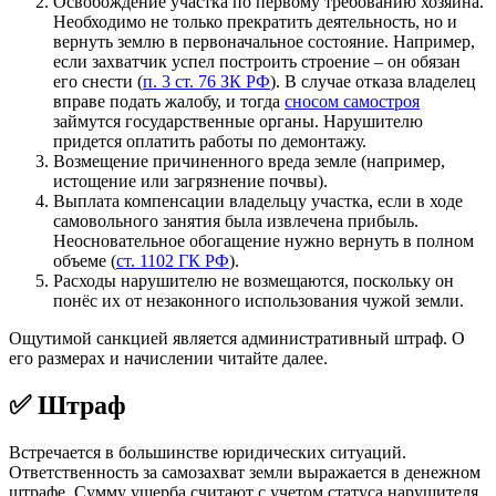
Освобождение участка по первому требованию хозяина.
Необходимо не только прекратить деятельность, но и
вернуть землю в первоначальное состояние. Например,
если захватчик успел построить строение – он обязан
его снести (
п. 3 ст. 76 ЗК РФ
). В случае отказа владелец
вправе подать жалобу, и тогда
сносом самостроя
займутся государственные органы. Нарушителю
придется оплатить работы по демонтажу.
Возмещение причиненного вреда земле (например,
истощение или загрязнение почвы).
Выплата компенсации владельцу участка, если в ходе
самовольного занятия была извлечена прибыль.
Неосновательное обогащение нужно вернуть в полном
объеме (
ст. 1102 ГК РФ
).
Расходы нарушителю не возмещаются, поскольку он
понёс их от незаконного использования чужой земли.
Ощутимой санкцией является административный штраф. О
его размерах и начислении читайте далее.
✅ Штраф
Встречается в большинстве юридических ситуаций.
Ответственность за самозахват земли выражается в денежном
штрафе. Сумму ущерба считают с учетом статуса нарушителя.