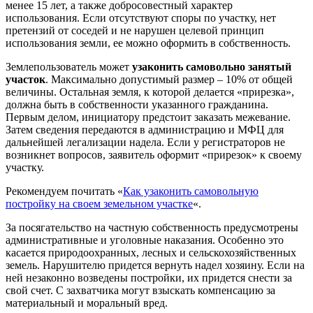
менее 15 лет, а также добросовестный характер
использования. Если отсутствуют споры по участку, нет
претензий от соседей и не нарушен целевой принцип
использования земли, ее можно оформить в собственность.
Землепользователь может
узаконить самовольно занятый
участок
. Максимально допустимый размер – 10% от общей
величины. Остальная земля, к которой делается «прирезка»,
должна быть в собственности указанного гражданина.
Первым делом, инициатору предстоит заказать межевание.
Затем сведения передаются в администрацию и МФЦ для
дальнейшей легализации надела. Если у регистраторов не
возникнет вопросов, заявитель оформит «прирезок» к своему
участку.
Рекомендуем почитать «
Как узаконить самовольную
постройку на своем земельном участке
«.
За посягательство на частную собственность предусмотрены
административные и уголовные наказания. Особенно это
касается природоохранных, лесных и сельскохозяйственных
земель. Нарушителю придется вернуть надел хозяину. Если на
ней незаконно возведены постройки, их придется снести за
свой счет. С захватчика могут взыскать компенсацию за
материальный и моральный вред.