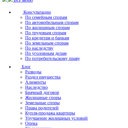
Все меню
Консультации
По семейным спорам
По автомобильным спорам
По жилищным спорам
По трудовым спорам
По кредитам и банкам
По земельным спорам
По наследству
По уголовным делам
По потребительскому праву
Блог
Разводы
Раздел имущества
Алименты
Наследство
Брачный договор
Жилищные споры
Земельные споры
Права родителей
Купля-продажа квартиры
Улучшение жилищных условий
Опека