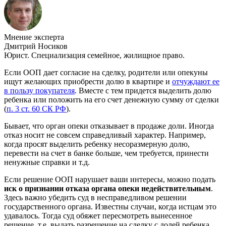
Мнение эксперта
Дмитрий Носиков
Юрист. Специализация семейное, жилищное право.
Если ООП дает согласие на сделку, родители или опекуны
ищут желающих приобрести долю в квартире и
отчуждают ее
в пользу покупателя
. Вместе с тем придется выделить долю
ребенка или положить на его счет денежную сумму от сделки
(
п. 3 ст. 60 СК РФ
).
Бывает, что орган опеки отказывает в продаже доли. Иногда
отказ носит не совсем справедливый характер. Например,
когда просят выделить ребенку несоразмерную долю,
перевести на счет в банке больше, чем требуется, принести
ненужные справки и т.д.
Если решение ООП нарушает ваши интересы, можно подать
иск о признании отказа органа опеки недействительным
.
Здесь важно убедить суд в несправедливом решении
государственного органа. Известны случаи, когда истцам это
удавалось. Тогда суд обяжет пересмотреть вынесенное
решение, т.е. выдать разрешение на сделку с долей ребенка.