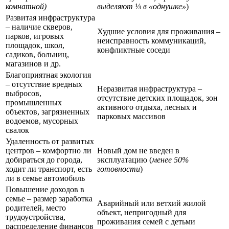
комнатной)
выделяют ⅓ в «однушке»
)
Развитая инфраструктура
– наличие скверов,
Худшие условия для проживания –
парков, игровых
неисправность коммуникаций,
площадок, школ,
конфликтные соседи
садиков, больниц,
магазинов и др.
Благоприятная экология
– отсутствие вредных
Неразвитая инфраструктура –
выбросов,
отсутствие детских площадок, зон
промышленных
активного отдыха, лесных и
объектов, загрязненных
парковых массивов
водоемов, мусорных
свалок
Удаленность от развитых
центров – комфортно ли
Новый дом не введен в
добираться до города,
эксплуатацию (
менее 50%
ходит ли транспорт, есть
готовности
)
ли в семье автомобиль
Повышение доходов в
семье – размер заработка
Аварийный или ветхий жилой
родителей, место
объект, непригодный для
трудоустройства,
проживания семей с детьми
распределение финансов