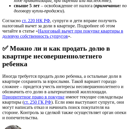
ходе приватизации, при дарении или наследстве
);
свыше 5 лет
– освобождение от налога (
примечание:
по
договору купли-продажи
).
Согласно
ст. 220 НК РФ
, супруги и дети вправе получить
налоговый вычет за доли в квартире. Подробнее об этом
читайте в статье «
Налоговый вычет при покупке квартиры в
долевую собственность супругов
».
✅ Можно ли и как продать долю в
квартире несовершеннолетнего
ребенка
Иногда требуется продать долю ребенка, а остальные доли в
квартире сохранить за взрослыми. Такой вариант гораздо
сложнее – придется учесть интересы несовершеннолетнего и
обозначить его долю в альтернативной жилплощади.
Приоритетное право в покупке
имеют текущие совладельцы
квартиры (
ст. 250 ГК РФ
). Если ими выступают супруги, они
могут написать отказ и начинать поиск покупателя на
стороне. Контроль за сделкой также осуществляет орган опеки
и попечительства.