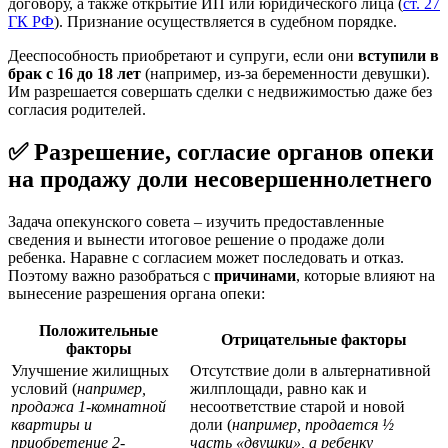
договору, а также открытие ИП или юридического лица (
ст. 27
ГК РФ
). Признание осуществляется в судебном порядке.
Дееспособность приобретают и супруги, если они
вступили в
брак с 16 до 18 лет
(например, из-за беременности девушки).
Им разрешается совершать сделки с недвижимостью даже без
согласия родителей.
✅ Разрешение, согласие органов опеки
на продажу доли несовершеннолетнего
Задача опекунского совета – изучить предоставленные
сведения и вынести итоговое решение о продаже доли
ребенка. Наравне с согласием может последовать и отказ.
Поэтому важно разобраться с
причинами
, которые влияют на
вынесение разрешения органа опеки:
Положительные
Отрицательные факторы
факторы
Улучшение жилищных
Отсутствие доли в альтернативной
условий (
например,
жилплощади, равно как и
продажа 1-комнатной
несоответствие старой и новой
квартиры и
доли (
например, продается ½
приобретение 2-
часть «двушки», а ребенку