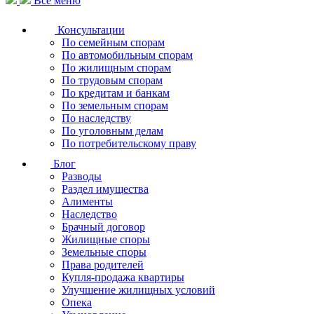
Все меню
Консультации
По семейным спорам
По автомобильным спорам
По жилищным спорам
По трудовым спорам
По кредитам и банкам
По земельным спорам
По наследству
По уголовным делам
По потребительскому праву
Блог
Разводы
Раздел имущества
Алименты
Наследство
Брачный договор
Жилищные споры
Земельные споры
Права родителей
Купля-продажа квартиры
Улучшение жилищных условий
Опека