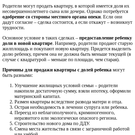
Родители могут продать квартиру, в которой имеется доля их
несовершеннолетнего сына или дочери. Однако потребуется
одобрение со стороны местного органа опеки
. Если они
дадут согласие – сделка состоится, а если откажут – возникнут
трудности.
Основное условие в таких сделках –
предоставление ребенку
доли в новой квартире
. Например, родители продают старую
жилплощадь и покупают новую квартиру. Придется выделить
долю ребенку, причем она не должна быть меньше текущей (в
случае с квадратурой – меньше по площади, чем старая).
Причины для продажи квартиры с долей ребенка
могут
быть разными:
Улучшение жилищных условий семьи – родители
накопили достаточную сумму, взяли ипотеку, оформили
материнский капитал.
Размен квартиры вследствие развода матери и отца.
Острая необходимость в лечении супруга или ребенка.
Переезд из неблагополучного, криминогенного,
неразвитого или экологически опасного региона.
Строительство нового дома по ДДУ.
Смена места жительства в связи с заграничной работой
или учёбой.