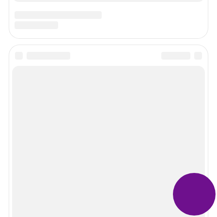
Просмотров 2996
Продажа доли в квартире между родственниками
Просмотров 1629
Продажа квартиры в долевой собственности
О нашем сайте
Перед принятием какого-либо решения проконсультируйтесь с
юристом. Руководство сайта не несет ответственности за
использование размещенной на сайте информации.
Информация на сайте носит ознакомительный характер и не
является публичной офертой, определяемой положениями
статьи 437 Гражданского кодекса РФ.