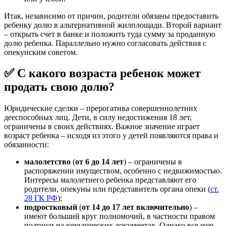
Итак, независимо от причин, родители обязаны предоставить
ребенку долю в альтернативной жилплощади. Второй вариант
– открыть счет в банке и положить туда сумму за проданную
долю ребенка. Параллельно нужно согласовать действия с
опекунским советом.
✅ С какого возраста ребенок может
продать свою долю?
Юридические сделки – прерогатива совершеннолетних
дееспособных лиц. Дети, в силу недостижения 18 лет,
ограничены в своих действиях. Важное значение играет
возраст ребенка – исходя из этого у детей появляются права и
обязанности:
малолетство
(
от 6 до 14 лет
) – ограничены в
распоряжении имуществом, особенно с недвижимостью.
Интересы малолетнего ребенка представляют его
родители, опекуны или представитель органа опеки (
ст.
28 ГК РФ
);
подростковый
(
от 14 до 17 лет включительно
) –
имеют больший круг полномочий, в частности правом
подписи на юридических документах. Однако все еще