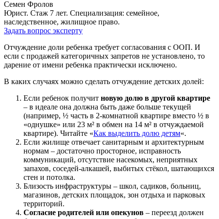
Семен Фролов
Юрист. Стаж 7 лет. Специализация: семейное,
наследственное, жилищное право.
Задать вопрос эксперту
Отчуждение доли ребенка требует согласования с ООП. И
если с продажей категоричных запретов не установлено, то
дарение от имени ребенка практически исключено.
В каких случаях можно сделать отчуждение детских долей:
Если ребенок получит
новую долю в другой квартире
– в идеале она должна быть даже больше текущей
(например, ½ часть в 2-комнатной квартире вместо ½ в
«однушке» или 23 м² в обмен на 14 м² в отчуждаемой
квартире). Читайте «
Как выделить долю детям
«.
Если жилище отвечает санитарным и архитектурным
нормам – достаточно просторное, исправность
коммуникаций, отсутствие насекомых, неприятных
запахов, соседей-алкашей, выбитых стёкол, шатающихся
стен и потолка.
Близость инфраструктуры – школ, садиков, больниц,
магазинов, детских площадок, зон отдыха и парковых
территорий.
Согласие родителей или опекунов
– переезд должен