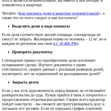
хоть и является незначительной, вы имеете к ней интерес и
появляетесь в квартире.
Читайте «
Как признать долю в квартире незначительной
«, а
также что из этого следует и как поступить?
Выделить долю в виде комнаты
Если доля соответствует жилой площади, совладельцы не
смогут ее забрать. Жилищная норма на человека – 12 м², но в
каждом из регионов она своя (
ст. 50 ЖК РФ
).
Проверить документы
Соблюдение правил по приобретению доли исключает
оспаривание сделки. Изучите документы о праве
собственности, сверьте данные с реальным размером долей,
посмотрите, нет ли ограничений на распоряжение долей?
Закрыть долги
Если у вас есть задолженность перед банком, не оттягивайте
разбирательства до суда. Лучше прийти в банк и попросить о
предоставлении отсрочки/рассрочки. Скорее всего кредитор
пойдет навстречу – вы сможете реструктуризировать долг и
погашать его частями. Если не нарушать график платежей,