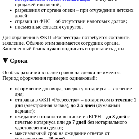
продажей или меной;
разрешения от органа опеки – при отчуждении детских
долей;
справки из ФНС – об отсутствии налоговых долгов;
письменные согласия супругов.
Для обращения в ФКП «Росреестра» потребуется составить
заявление. Обычно этим занимается сотрудник органа.
Заполненный бланк нужно подписать и проставить даты.
🔻 Сроки
Особых различий в плане сроков на сделки не имеется.
Период оформления примерно одинаковый:
оформление договора, заверка у нотариуса – в течение
дня;
отправка в ФКП «Росреестра» – нотариусом
в течение 1
дня
(электронная заявка),
до 2-х дней
(бумажный
вариант);
ожидание готовности выписки из ЕГРН –
до 3 дней
с
печатью нотариуса или
до 7 дней
без нотариального
удостоверения сделки;
максимальный срок на ожидание ответов от
совладельцев –
30 дней
.