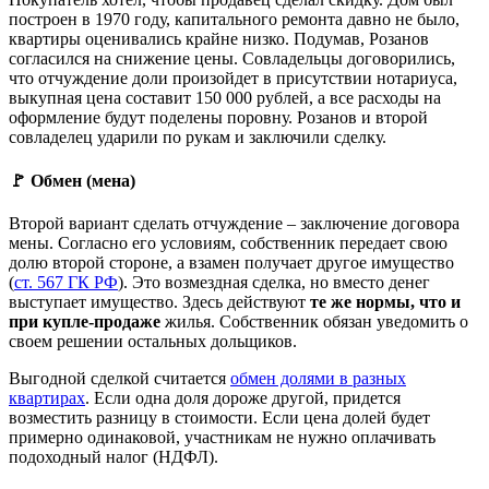
построен в 1970 году, капитального ремонта давно не было,
квартиры оценивались крайне низко. Подумав, Розанов
согласился на снижение цены. Совладельцы договорились,
что отчуждение доли произойдет в присутствии нотариуса,
выкупная цена составит 150 000 рублей, а все расходы на
оформление будут поделены поровну. Розанов и второй
совладелец ударили по рукам и заключили сделку.
🚩 Обмен (мена)
Второй вариант сделать отчуждение – заключение договора
мены. Согласно его условиям, собственник передает свою
долю второй стороне, а взамен получает другое имущество
(
ст. 567 ГК РФ
). Это возмездная сделка, но вместо денег
выступает имущество. Здесь действуют
те же нормы, что и
при купле-продаже
жилья. Собственник обязан уведомить о
своем решении остальных дольщиков.
Выгодной сделкой считается
обмен долями в разных
квартирах
. Если одна доля дороже другой, придется
возместить разницу в стоимости. Если цена долей будет
примерно одинаковой, участникам не нужно оплачивать
подоходный налог (НДФЛ).