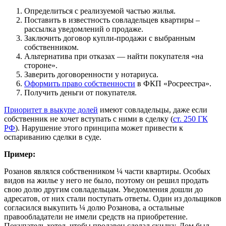
Определиться с реализуемой частью жилья.
Поставить в известность совладельцев квартиры –
рассылка уведомлений о продаже.
Заключить договор купли-продажи с выбранным
собственником.
Альтернатива при отказах — найти покупателя «на
стороне».
Заверить договоренности у нотариуса.
Оформить право собственности
в ФКП «Росреестра».
Получить деньги от покупателя.
Приоритет в выкупе долей
имеют совладельцы, даже если
собственник не хочет вступать с ними в сделку (
ст. 250 ГК
РФ
). Нарушение этого принципа может привести к
оспариванию сделки в суде.
Пример:
Розанов являлся собственником ¼ части квартиры. Особых
видов на жилье у него не было, поэтому он решил продать
свою долю другим совладельцам. Уведомления дошли до
адресатов, от них стали поступать ответы. Один из дольщиков
согласился выкупить ¼ долю Розанова, а остальные
правообладатели не имели средств на приобретение.
Покупатель хотел, чтобы продавец сделал скидку. Дом был