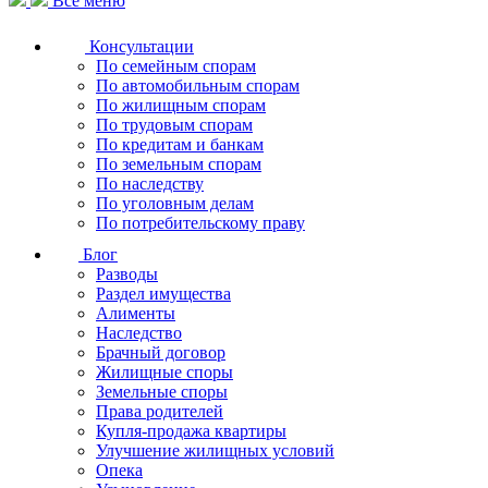
Все меню
Консультации
По семейным спорам
По автомобильным спорам
По жилищным спорам
По трудовым спорам
По кредитам и банкам
По земельным спорам
По наследству
По уголовным делам
По потребительскому праву
Блог
Разводы
Раздел имущества
Алименты
Наследство
Брачный договор
Жилищные споры
Земельные споры
Права родителей
Купля-продажа квартиры
Улучшение жилищных условий
Опека