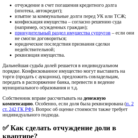
отчуждение в счет погашения кредитного долга
(ипотека, автокредит);
изъятие за коммунальные долги перед УК или ТСЖ;
конфискация имущества – согласно решению суда
(например, осужденных граждан);
принудительный раздел имущества супругов
– если они
не смогли договориться;
юридические последствия признания сделки
недействительной;
реквизиция имущества.
Дальнейшая судьба долей решается в индивидуальном
порядке. Конфискованное имущество могут выставить на
торги (продать с аукциона), предложить совладельцам,
передать в распоряжение банка, перевести в ведение
муниципального образования и т.д.
Собственник вправе рассчитывать на
денежную
компенсацию
. Особенно, если доля была реквизирована (
п. 2
ст. 242 ГК РФ
). Вопрос об оценке стоимости также требует
индивидуального подхода.
✅ Как сделать отчуждение доли в
квартире?