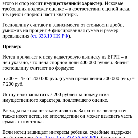
этого и спор носит
имущественный характер
. Исковые
требования подлежат оценке – в соответствии с ценой иска,
т.е. ценой спорной части квартиры.
Госпошлину считают в зависимости от стоимости дроби,
умножив на процент + фиксированная сумма и размер
превышения (
ст. 333.19 НК РФ
).
Пример:
Истец прилагает к иску кадастровую выписку из ЕГРН – в
ней указано, что цена спорной доли 400 000 рублей. Значит
госпошлину считают по формуле:
5 200 + 1% от 200 000 руб. (сумма превышения 200 000 руб.) =
7 200 руб.
Истцу надо заплатить 7 200 рублей за подачу иска
имущественного характера, подлежащего оценке.
Расходы на этом не заканчиваются. Затраты на экспертизу
также несет истец, но впоследствии он может взыскать часть
суммы с ответчика.
Если истец защищает интересы ребенка, судебные издержки
несёт ответчик (
пп. 15 п. 1 ст. 333.36 НК РФ
). Достаточно