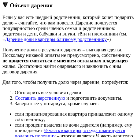
🔻 Объект дарения
Если у вас есть щедрый родственник, который хочет подарить
долю – считайте, что вам повезло. Дарение пользуется
популярностью среди членов семьи и родственников:
родители и дети, бабушки и внуки, тёти и племянники (см.
«
Дарение доли квартиры близкому родственнику
«)
Получение доли в результате дарения – выгодная сделка.
Поскольку никакой оплаты не предусмотрено, собственнику
не придется считаться с мнением остальных владельцев
жилья. Достаточно найти одаряемого и заключить с ним
договор дарения.
Для того, чтобы получить долю через дарение, потребуется:
Обговорить все условия сделки.
Составить дарственную
и подготовить документы.
Заверить ее у нотариуса, кроме случаев:
если приватизированная квартира принадлежит одному
собственнику;
если процент выделен из доли дарителя (например, ему
принадлежит
½ часть квартиры, откуда планируется
подарить половину
– итогом является ¼ часть дарителю