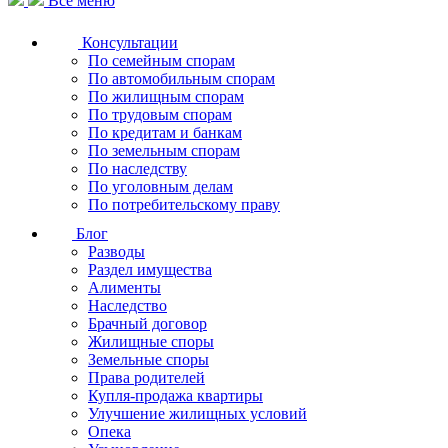
Все меню
Консультации
По семейным спорам
По автомобильным спорам
По жилищным спорам
По трудовым спорам
По кредитам и банкам
По земельным спорам
По наследству
По уголовным делам
По потребительскому праву
Блог
Разводы
Раздел имущества
Алименты
Наследство
Брачный договор
Жилищные споры
Земельные споры
Права родителей
Купля-продажа квартиры
Улучшение жилищных условий
Опека