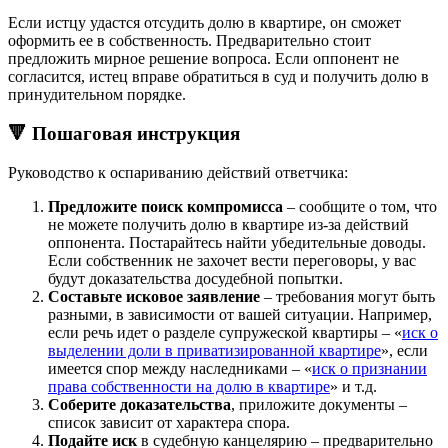
Если истцу удастся отсудить долю в квартире, он сможет
оформить ее в собственность. Предварительно стоит
предложить мирное решение вопроса. Если оппонент не
согласится, истец вправе обратиться в суд и получить долю в
принудительном порядке.
🔻 Пошаговая инструкция
Руководство к оспариванию действий ответчика:
Предложите поиск компромисса
– сообщите о том, что
не можете получить долю в квартире из-за действий
оппонента. Постарайтесь найти убедительные доводы.
Если собственник не захочет вести переговоры, у вас
будут доказательства досудебной попытки.
Составьте исковое заявление
– требования могут быть
разными, в зависимости от вашей ситуации. Например,
если речь идет о разделе супружеской квартиры – «
иск о
выделении доли в приватизированной квартире
», если
имеется спор между наследниками – «
иск о признании
права собственности на долю в квартире
» и т.д.
Соберите доказательства
, приложите документы –
список зависит от характера спора.
Подайте иск
в судебную канцелярию – предварительно