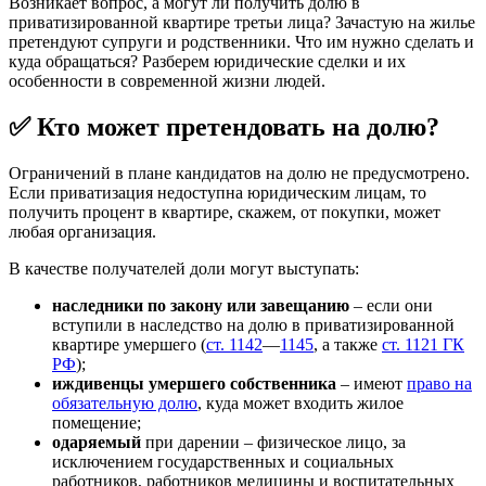
Возникает вопрос, а могут ли получить долю в
приватизированной квартире третьи лица? Зачастую на жилье
претендуют супруги и родственники. Что им нужно сделать и
куда обращаться? Разберем юридические сделки и их
особенности в современной жизни людей.
✅ Кто может претендовать на долю?
Ограничений в плане кандидатов на долю не предусмотрено.
Если приватизация недоступна юридическим лицам, то
получить процент в квартире, скажем, от покупки, может
любая организация.
В качестве получателей доли могут выступать:
наследники по закону или завещанию
– если они
вступили в наследство на долю в приватизированной
квартире умершего (
ст. 1142
—
1145
, а также
ст. 1121 ГК
РФ
);
иждивенцы умершего собственника
– имеют
право на
обязательную долю
, куда может входить жилое
помещение;
одаряемый
при дарении – физическое лицо, за
исключением государственных и социальных
работников, работников медицины и воспитательных