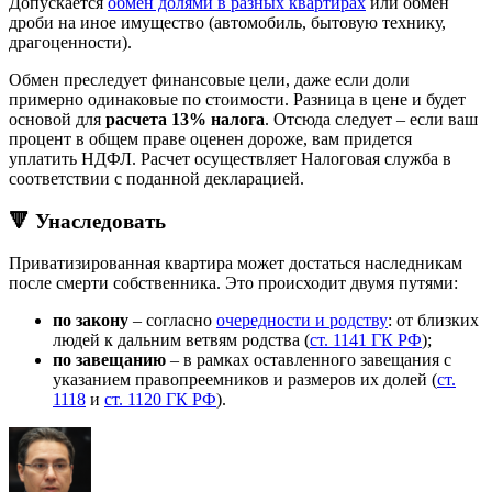
Допускается
обмен долями в разных квартирах
или обмен
дроби на иное имущество (автомобиль, бытовую технику,
драгоценности).
Обмен преследует финансовые цели, даже если доли
примерно одинаковые по стоимости. Разница в цене и будет
основой для
расчета 13% налога
. Отсюда следует – если ваш
процент в общем праве оценен дороже, вам придется
уплатить НДФЛ. Расчет осуществляет Налоговая служба в
соответствии с поданной декларацией.
🔻 Унаследовать
Приватизированная квартира может достаться наследникам
после смерти собственника. Это происходит двумя путями:
по закону
– согласно
очередности и родству
: от близких
людей к дальним ветвям родства (
ст. 1141 ГК РФ
);
по завещанию
– в рамках оставленного завещания с
указанием правопреемников и размеров их долей (
ст.
1118
и
ст. 1120 ГК РФ
).