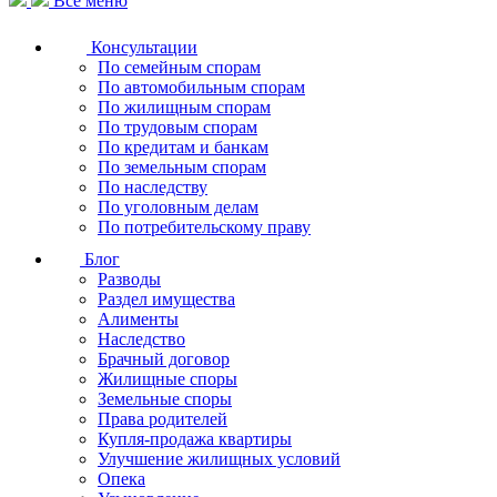
Все меню
Консультации
По семейным спорам
По автомобильным спорам
По жилищным спорам
По трудовым спорам
По кредитам и банкам
По земельным спорам
По наследству
По уголовным делам
По потребительскому праву
Блог
Разводы
Раздел имущества
Алименты
Наследство
Брачный договор
Жилищные споры
Земельные споры
Права родителей
Купля-продажа квартиры
Улучшение жилищных условий
Опека